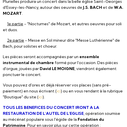
Plurielles produira un concert dans la belle église Saint-Georges
d'Essey-les-Nancy, autour des oeuvres de
J.S. BACH
et de
W.A.
MOZART
.
1e partie
- "Nocturnes" de Mozart, et autres oeuvres pour soli
et duos.
2e partie
- Messe en Sol mineur dite "Messe Luthérienne" de
Bach, pour solistes et choeur.
Les pièces seront accompagnées par un
ensemble
instrumental de chambre
formé pour l'occasion. Des pièces
d'orgue, jouées par
David LE MOIGNE
, viendront également
ponctuer le concert.
Vous pouvez d'ores et déjà réserver vos places (sans pré-
paiement) en nous écrivant (
ici
) ou en vous rendant à la rubrique
"Boutique" du site (
ici
).
TOUS LES BENEFICES DU CONCERT IRONT A LA
RESTAURATION DE L'AUTEL DE L'EGLISE
, opération soumise
au mécénat populaire sous l'égide de la
Fondation du
Patrimoine
. Pour en savoir plus sur cette opération :